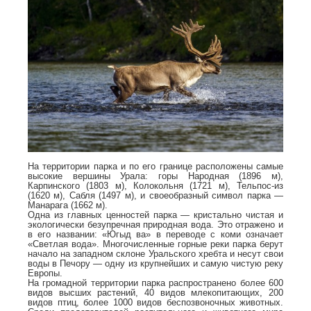
На территории парка и по его границе расположены самые
высокие вершины Урала: горы Народная (1896 м),
Карпинского (1803 м), Колокольня (1721 м), Тельпос-из
(1620 м), Сабля (1497 м), и своеобразный символ парка —
Манарага (1662 м).
Одна из главных ценностей парка — кристально чистая и
экологически безупречная природная вода. Это отражено и
в его названии: «Югыд ва» в переводе с коми означает
«Светлая вода». Многочисленные горные реки парка берут
начало на западном склоне Уральского хребта и несут свои
воды в Печору — одну из крупнейших и самую чистую реку
Европы.
На громадной территории парка распространено более 600
видов высших растений, 40 видов млекопитающих, 200
видов птиц, более 1000 видов беспозвоночных животных.