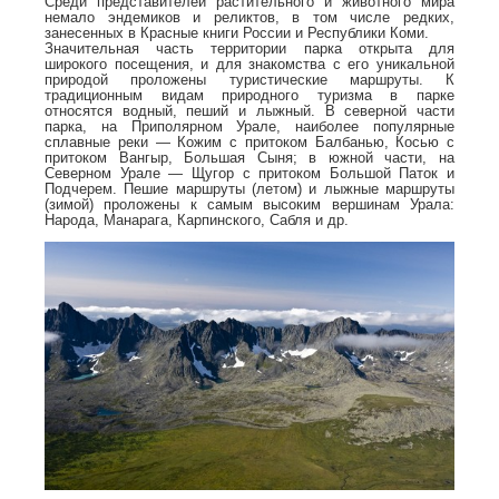
Среди представителей растительного и животного мира
немало эндемиков и реликтов, в том числе редких,
занесенных в Красные книги России и Республики Коми.
Значительная часть территории парка открыта для
широкого посещения, и для знакомства с его уникальной
природой проложены туристические маршруты. К
традиционным видам природного туризма в парке
относятся водный, пеший и лыжный. В северной части
парка, на Приполярном Урале, наиболее популярные
сплавные реки — Кожим с притоком Балбанью, Косью с
притоком Вангыр, Большая Сыня; в южной части, на
Северном Урале — Щугор с притоком Большой Паток и
Подчерем. Пешие маршруты (летом) и лыжные маршруты
(зимой) проложены к самым высоким вершинам Урала:
Народа, Манарага, Карпинского, Сабля и др.