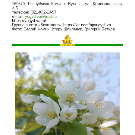
169570, Республика Коми, г. Вуктыл, ул. Комсомольская,
д.5
телефон: (82146)2-10-57
e-mail:
yugyd-va@mail.ru
https
://
yugyd
-
va
.
ru
/
Группа в сети «Вконтакте»:
https://vk.com/npyugyd_va
Сергей Фомин, Игорь Шпиленок, Григорий Батула
Фото: