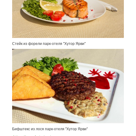
Стейк из форели парк-отеля "Хутор Ярви"
Бифштекс из лося парк-отеля "Хутор Ярви"